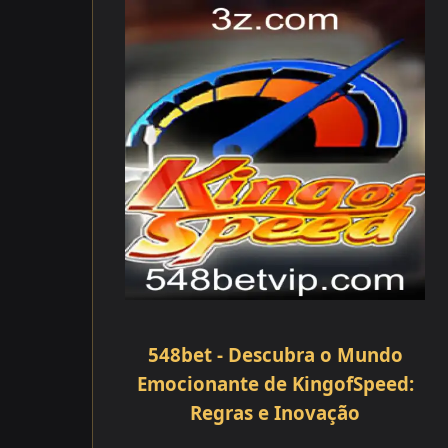
548bet - Descubra o Mundo
Emocionante de KingofSpeed:
Regras e Inovação