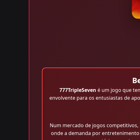
B
777TripleSeven
é um jogo que tem
envolvente para os entusiastas de apo
Num mercado de jogos competitivos, 
onde a demanda por entretenimento i