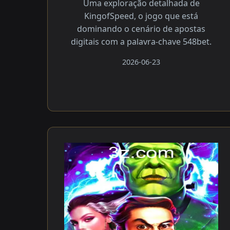
Uma exploração detalhada de
KingofSpeed, o jogo que está
dominando o cenário de apostas
digitais com a palavra-chave 548bet.
2026-06-23