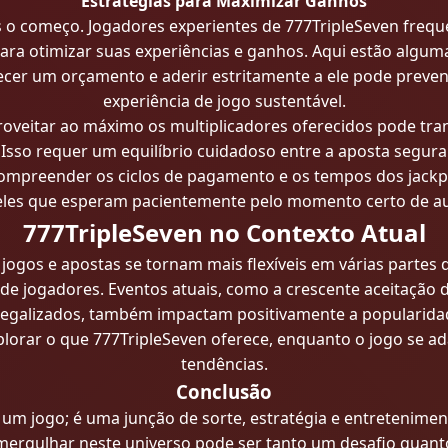
Estratégias para Maximizar Ganhos
 o começo. Jogadores experientes de 777TripleSeven freq
para otimizar suas experiências e ganhos. Aqui estão algum
lecer um orçamento e aderir estritamente a ele pode preven
experiência de jogo sustentável.
roveitar ao máximo os multiplicadores oferecidos pode tr
Isso requer um equilíbrio cuidadoso entre a aposta segura 
Compreender os ciclos de pagamento e os tempos dos jac
eles que esperam pacientemente pelo momento certo de a
777TripleSeven no Contexto Atual
jogos e apostas se tornam mais flexíveis em várias partes
e jogadores. Eventos atuais, como a crescente aceitação
egalizados, também impactam positivamente a popularidade
orar o que 777TripleSeven oferece, enquanto o jogo se ad
tendências.
Conclusão
 um jogo; é uma junção de sorte, estratégia e entretenime
a, mergulhar neste universo pode ser tanto um desafio qua