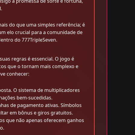
sigo a promessa de sorte e fortuna,
.
mais do que uma simples referência; é
um elo crucial para a comunidade de
dentro do 777TripleSeven.
uas regras é essencial. O jogo é
icos que o tornam mais complexo e
eve conhecer:
posta. O sistema de multiplicadores
nações bem-sucedidas.
linhas de pagamento ativas. Símbolos
ltar em bônus e giros gratuitos.
gos que não apenas oferecem ganhos
o.