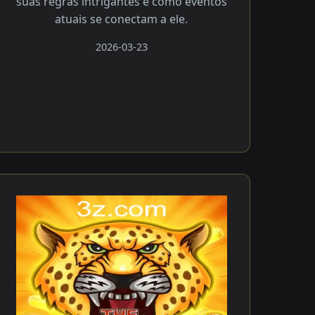
suas regras intrigantes e como eventos
atuais se conectam a ele.
2026-03-23