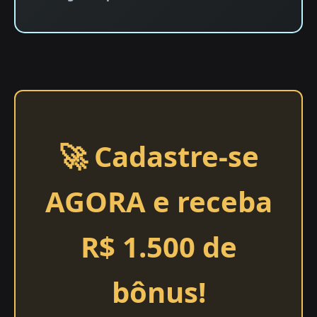
🚀 Cadastre-se
AGORA e receba
R$ 1.500 de
bônus!