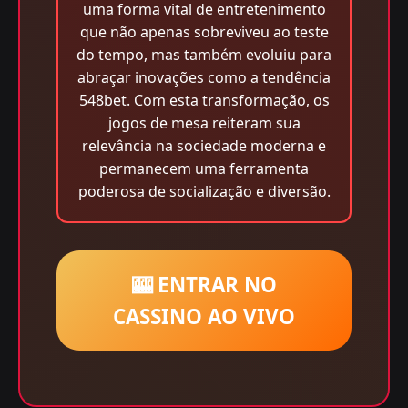
uma forma vital de entretenimento
que não apenas sobreviveu ao teste
do tempo, mas também evoluiu para
abraçar inovações como a tendência
548bet. Com esta transformação, os
jogos de mesa reiteram sua
relevância na sociedade moderna e
permanecem uma ferramenta
poderosa de socialização e diversão.
🎰 ENTRAR NO
CASSINO AO VIVO