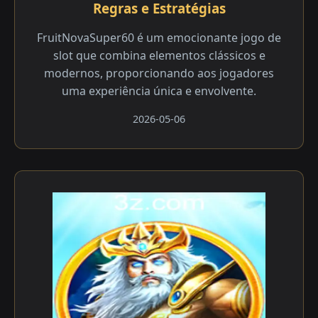
Regras e Estratégias
FruitNovaSuper60 é um emocionante jogo de
slot que combina elementos clássicos e
modernos, proporcionando aos jogadores
uma experiência única e envolvente.
2026-05-06