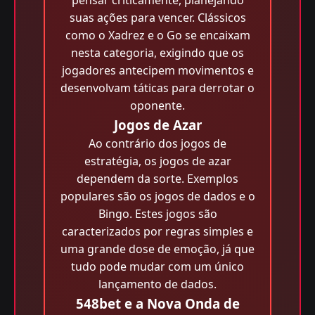
pensar criticamente, planejando
suas ações para vencer. Clássicos
como o Xadrez e o Go se encaixam
nesta categoria, exigindo que os
jogadores antecipem movimentos e
desenvolvam táticas para derrotar o
oponente.
Jogos de Azar
Ao contrário dos jogos de
estratégia, os jogos de azar
dependem da sorte. Exemplos
populares são os jogos de dados e o
Bingo. Estes jogos são
caracterizados por regras simples e
uma grande dose de emoção, já que
tudo pode mudar com um único
lançamento de dados.
548bet e a Nova Onda de