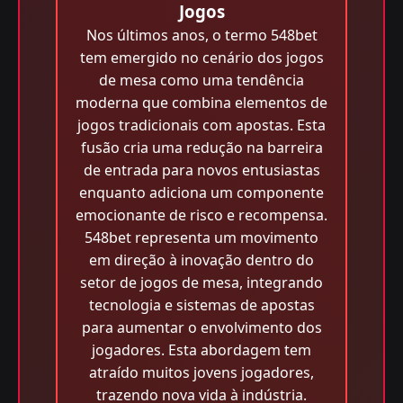
Jogos
Nos últimos anos, o termo 548bet
tem emergido no cenário dos jogos
de mesa como uma tendência
moderna que combina elementos de
jogos tradicionais com apostas. Esta
fusão cria uma redução na barreira
de entrada para novos entusiastas
enquanto adiciona um componente
emocionante de risco e recompensa.
548bet representa um movimento
em direção à inovação dentro do
setor de jogos de mesa, integrando
tecnologia e sistemas de apostas
para aumentar o envolvimento dos
jogadores. Esta abordagem tem
atraído muitos jovens jogadores,
trazendo nova vida à indústria.