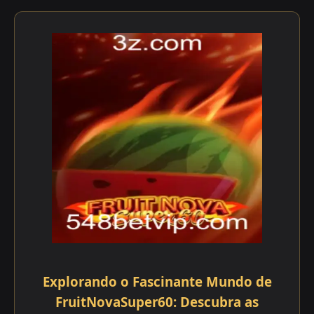
Explorando o Fascinante Mundo de
FruitNovaSuper60: Descubra as