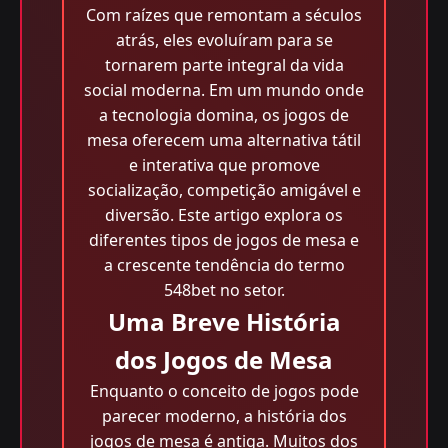
Com raízes que remontam a séculos
atrás, eles evoluíram para se
tornarem parte integral da vida
social moderna. Em um mundo onde
a tecnologia domina, os jogos de
mesa oferecem uma alternativa tátil
e interativa que promove
socialização, competição amigável e
diversão. Este artigo explora os
diferentes tipos de jogos de mesa e
a crescente tendência do termo
548bet no setor.
Uma Breve História
dos Jogos de Mesa
Enquanto o conceito de jogos pode
parecer moderno, a história dos
jogos de mesa é antiga. Muitos dos