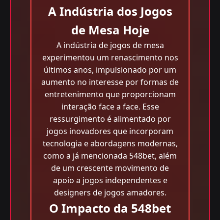
A Indústria dos Jogos
de Mesa Hoje
A indústria de jogos de mesa
experimentou um renascimento nos
últimos anos, impulsionado por um
aumento no interesse por formas de
entretenimento que proporcionam
interação face a face. Esse
ressurgimento é alimentado por
jogos inovadores que incorporam
tecnologia e abordagens modernas,
como a já mencionada 548bet, além
de um crescente movimento de
apoio a jogos independentes e
designers de jogos amadores.
O Impacto da 548bet