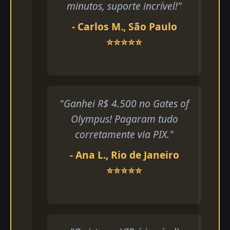
minutos, suporte incrível!"
- Carlos M., São Paulo
⭐⭐⭐⭐⭐
"Ganhei R$ 4.500 no Gates of
Olympus! Pagaram tudo
corretamente via PIX."
- Ana L., Rio de Janeiro
⭐⭐⭐⭐⭐