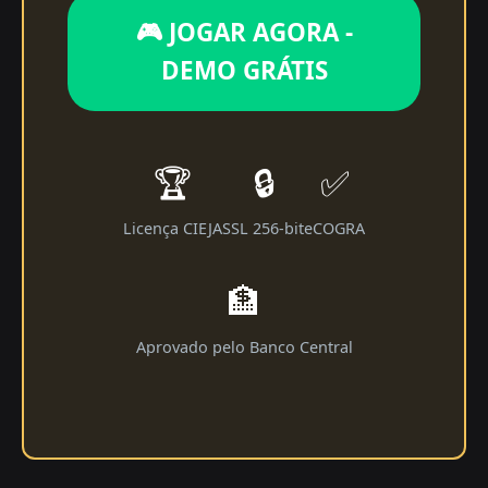
🎮 JOGAR AGORA -
DEMO GRÁTIS
🏆
🔒
✅
Licença CIEJA
SSL 256-bit
eCOGRA
🏦
Aprovado pelo Banco Central