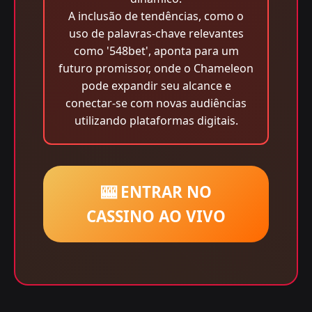
A inclusão de tendências, como o
uso de palavras-chave relevantes
como '548bet', aponta para um
futuro promissor, onde o Chameleon
pode expandir seu alcance e
conectar-se com novas audiências
utilizando plataformas digitais.
🎰 ENTRAR NO
CASSINO AO VIVO