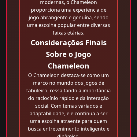
modernas, o Chameleon
proporciona uma experiência de
jogo abrangente e genuína, sendo
uma escolha popular entre diversas
faixas etárias.
Considerações Finais
Sobre o Jogo
Chameleon
O Chameleon destaca-se como um
marco no mundo dos jogos de
tabuleiro, ressaltando a importância
do raciocínio rápido e da interação
social. Com temas variados e
adaptabilidade, ele continua a ser
uma escolha atraente para quem
busca entretenimento inteligente e
dinâmico.