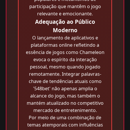
participação que mantêm o jogo
relevante e emocionante.
Adequação ao Público
Moderno
O lançamento de aplicativos e
plataformas online refletindo a
essência de jogos como Chameleon
evoca o espírito da interação
pessoal, mesmo quando jogado
remotamente. Integrar palavras-
chave de tendências atuais como
'548bet' não apenas amplia o
alcance do jogo, mas também o
mantém atualizado no competitivo
mercado de entretenimento.
Por meio de uma combinação de
temas atemporais com influências