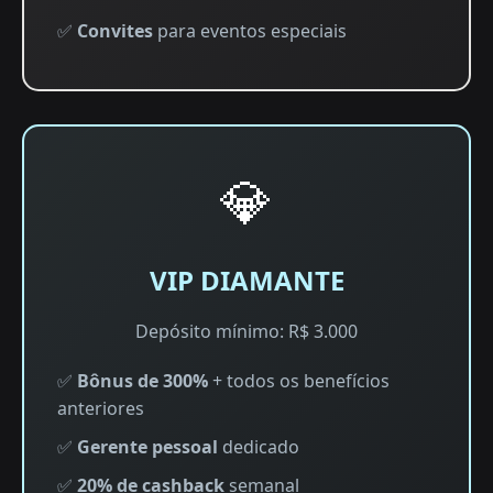
✅
Convites
para eventos especiais
💎
VIP DIAMANTE
Depósito mínimo: R$ 3.000
✅
Bônus de 300%
+ todos os benefícios
anteriores
✅
Gerente pessoal
dedicado
✅
20% de cashback
semanal