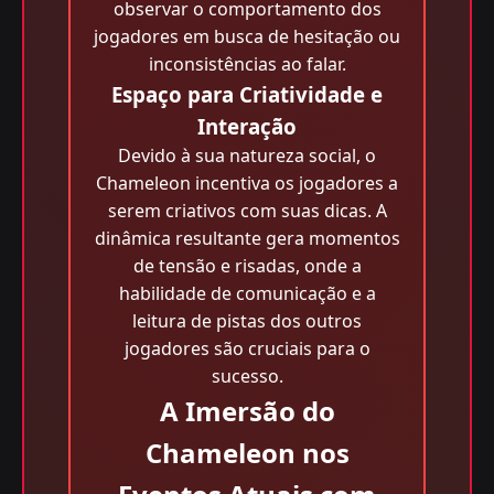
observar o comportamento dos
jogadores em busca de hesitação ou
inconsistências ao falar.
Espaço para Criatividade e
Interação
Devido à sua natureza social, o
Chameleon incentiva os jogadores a
serem criativos com suas dicas. A
dinâmica resultante gera momentos
de tensão e risadas, onde a
habilidade de comunicação e a
leitura de pistas dos outros
jogadores são cruciais para o
sucesso.
A Imersão do
Chameleon nos