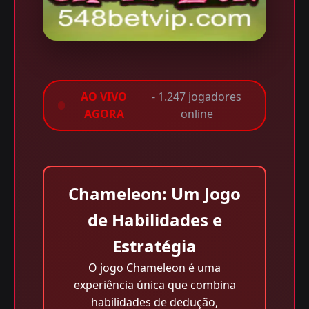
AO VIVO
- 1.247 jogadores
AGORA
online
Chameleon: Um Jogo
de Habilidades e
Estratégia
O jogo Chameleon é uma
experiência única que combina
habilidades de dedução,