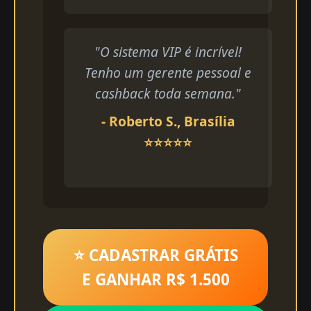
"O sistema VIP é incrível!
Tenho um gerente pessoal e
cashback toda semana."
- Roberto S., Brasília
⭐⭐⭐⭐⭐
⭐ CADASTRAR GRÁTIS
E GANHAR R$ 1.500