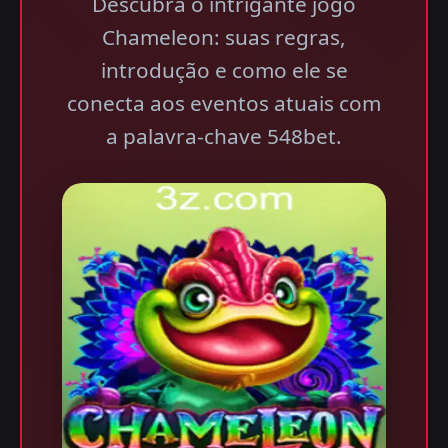
Descubra o intrigante jogo
Chameleon: suas regras,
introdução e como ele se
conecta aos eventos atuais com
a palavra-chave 548bet.