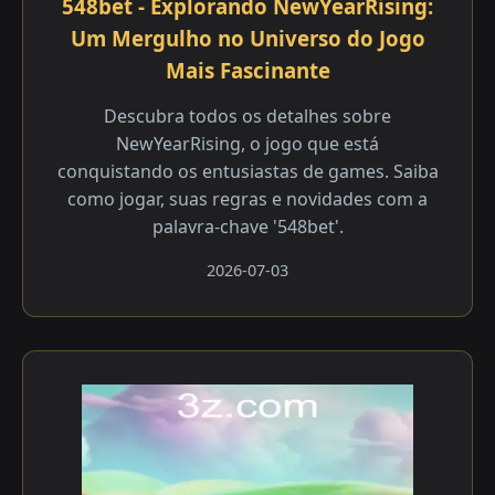
548bet - Explorando NewYearRising:
Um Mergulho no Universo do Jogo
Mais Fascinante
Descubra todos os detalhes sobre
NewYearRising, o jogo que está
conquistando os entusiastas de games. Saiba
como jogar, suas regras e novidades com a
palavra-chave '548bet'.
2026-07-03