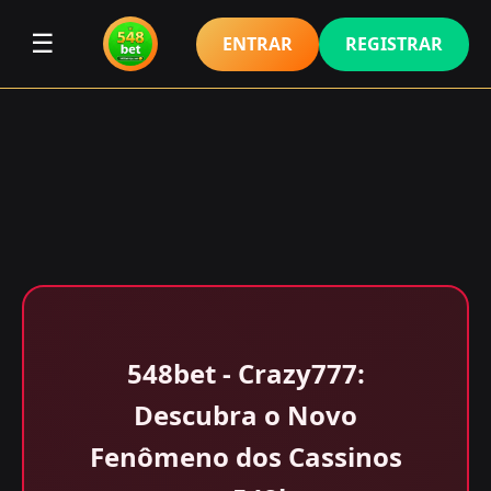
☰
ENTRAR
REGISTRAR
548bet - Crazy777:
Descubra o Novo
Fenômeno dos Cassinos