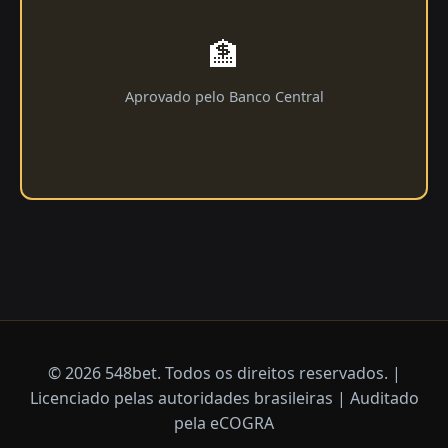
🏦
Aprovado pelo Banco Central
© 2026 548bet. Todos os direitos reservados. |
Licenciado pelas autoridades brasileiras | Auditado
pela eCOGRA