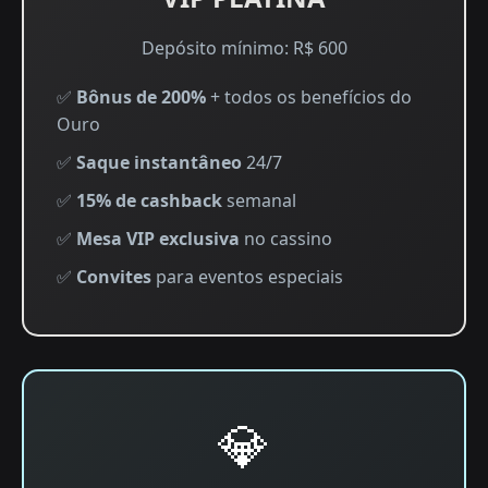
Depósito mínimo: R$ 600
✅
Bônus de 200%
+ todos os benefícios do
Ouro
✅
Saque instantâneo
24/7
✅
15% de cashback
semanal
✅
Mesa VIP exclusiva
no cassino
✅
Convites
para eventos especiais
💎