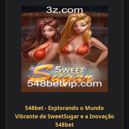
548bet - Explorando o Mundo
Vibrante de SweetSugar e a Inovação
548bet