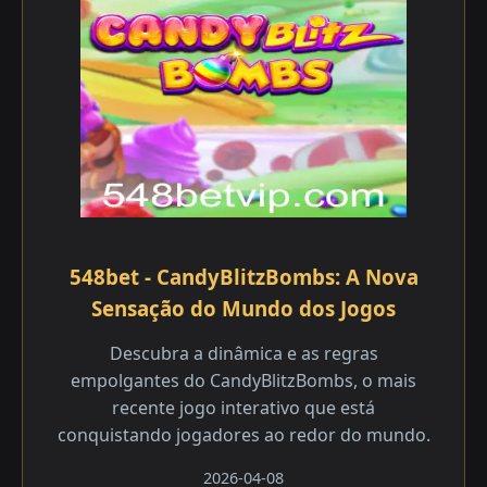
548bet - CandyBlitzBombs: A Nova
Sensação do Mundo dos Jogos
Descubra a dinâmica e as regras
empolgantes do CandyBlitzBombs, o mais
recente jogo interativo que está
conquistando jogadores ao redor do mundo.
2026-04-08