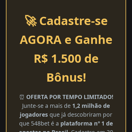
🚀 Cadastre-se
AGORA e Ganhe
R$ 1.500 de
Bônus!
⏰
OFERTA POR TEMPO LIMITADO!
Junte-se a mais de
1,2 milhão de
jogadores
que já descobriram por
que 548bet é a
plataforma nº 1 de