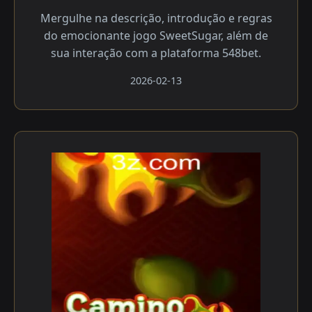
Mergulhe na descrição, introdução e regras
do emocionante jogo SweetSugar, além de
sua interação com a plataforma 548bet.
2026-02-13