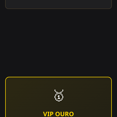
🥇
VIP OURO