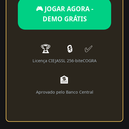
🎮 JOGAR AGORA -
DEMO GRÁTIS
🏆
🔒
✅
Licença CIEJA
SSL 256-bit
eCOGRA
🏦
Aprovado pelo Banco Central