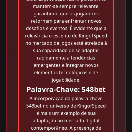
mantém-se sempre relevante,
garantindo que os jogadores
retornem para enfrentar novos
desafios e eventos. É evidente que a
relevância crescente de KingofSpeed
no mercado de jogos está atrelada à
sua capacidade de se adaptar
rapidamente a tendências
emergentes e integrar novos
elementos tecnológicos e de
jogabilidade.
Palavra-Chave: 548bet
A incorporação da palavra-chave
548bet no universo de KingofSpeed
é mais um exemplo de sua
adaptação ao mercado digital
contemporâneo. A presença de