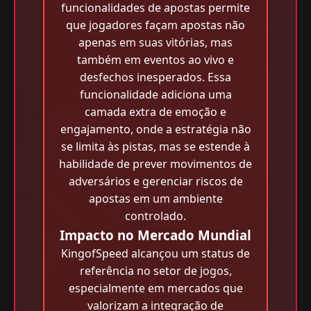
funcionalidades de apostas permite
que jogadores façam apostas não
apenas em suas vitórias, mas
também em eventos ao vivo e
desfechos inesperados. Essa
funcionalidade adiciona uma
camada extra de emoção e
engajamento, onde a estratégia não
se limita às pistas, mas se estende à
habilidade de prever movimentos de
adversários e gerenciar riscos de
apostas em um ambiente
controlado.
Impacto no Mercado Mundial
KingofSpeed alcançou um status de
referência no setor de jogos,
especialmente em mercados que
valorizam a integração de