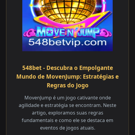
548bet - Descubra o Empolgante
Mundo de MovenJump: Estratégias e
Regras do Jogo
MovenJump é um jogo cativante onde
agilidade e estratégia se encontram. Neste
artigo, exploramos suas regras
fundamentais e como ele se destaca em
eventos de jogos atuais.