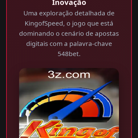
Inovação
Uma exploração detalhada de
KingofSpeed, o jogo que está
dominando o cenário de apostas
digitais com a palavra-chave
548bet.