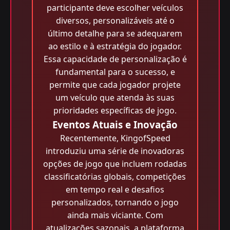
participante deve escolher veículos
diversos, personalizáveis até o
último detalhe para se adequarem
ao estilo e à estratégia do jogador.
Essa capacidade de personalização é
fundamental para o sucesso, e
permite que cada jogador projete
um veículo que atenda às suas
prioridades específicas de jogo.
Eventos Atuais e Inovação
Recentemente, KingofSpeed
introduziu uma série de inovadoras
opções de jogo que incluem rodadas
classificatórias globais, competições
em tempo real e desafios
personalizados, tornando o jogo
ainda mais viciante. Com
atualizações sazonais, a plataforma