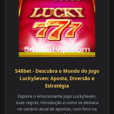
548bet - Descubra o Mundo do Jogo
LuckySeven: Aposta, Diversão e
Estratégia
Explore o emocionante jogo LuckySeven,
suas regras, introdução e como se destaca
no cenário atual de apostas, com foco na