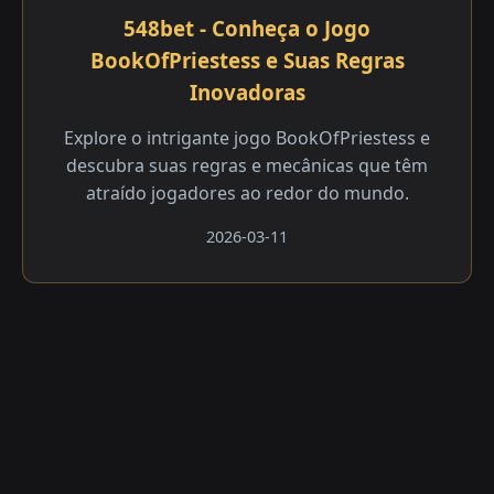
548bet - Conheça o Jogo
BookOfPriestess e Suas Regras
Inovadoras
Explore o intrigante jogo BookOfPriestess e
descubra suas regras e mecânicas que têm
atraído jogadores ao redor do mundo.
2026-03-11