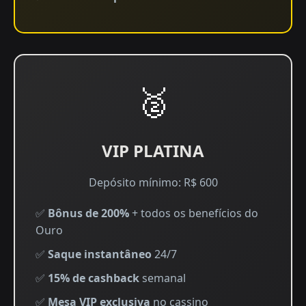
🥈
VIP PLATINA
Depósito mínimo: R$ 600
✅
Bônus de 200%
+ todos os benefícios do
Ouro
✅
Saque instantâneo
24/7
✅
15% de cashback
semanal
✅
Mesa VIP exclusiva
no cassino