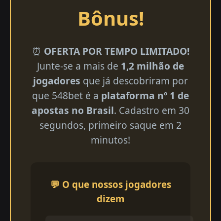
Bônus!
⏰
OFERTA POR TEMPO LIMITADO!
Junte-se a mais de
1,2 milhão de
jogadores
que já descobriram por
que 548bet é a
plataforma nº 1 de
apostas no Brasil
. Cadastro em 30
segundos, primeiro saque em 2
minutos!
💬 O que nossos jogadores
dizem