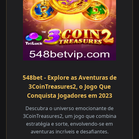
548bet - Explore as Aventuras de
3CoinTreasures2, o Jogo Que
Conquista Jogadores em 2023
Descubra o universo emocionante de
3CoinTreasures2, um jogo que combina
estratégia e sorte, envolvendo-se em
aventuras incríveis e desafiantes.