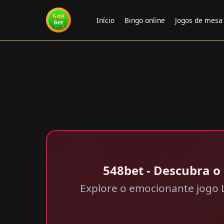
Início
Bingo online
Jogos de mesa
548bet - Descubra o
Explore o emocionante jogo L