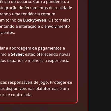
ência do usuário. Com a pandemia, a
tegração de ferramentas de realidade
 tornando uma tendência comum.
 em torno de
LuckySeven
. Os torneios
entando a interação e o envolvimento
raentes.
mular a abordagem de pagamentos e
como a
548bet
estão oferecendo novas
dos usuários e melhora a experiência
icas responsáveis de jogo. Proteger-se
stas disponíveis nas plataformas é um
ura e controlada.