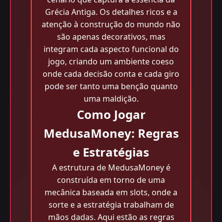
Grécia Antiga. Os detalhes ricos e a
atenção à construção do mundo não
são apenas decorativos, mas
integram cada aspecto funcional do
jogo, criando um ambiente coeso
onde cada decisão conta e cada giro
pode ser tanto uma benção quanto
uma maldição.
Como Jogar
MedusaMoney: Regras
e Estratégias
A estrutura de MedusaMoney é
construída em torno de uma
mecânica baseada em slots, onde a
sorte e a estratégia trabalham de
mãos dadas. Aqui estão as regras