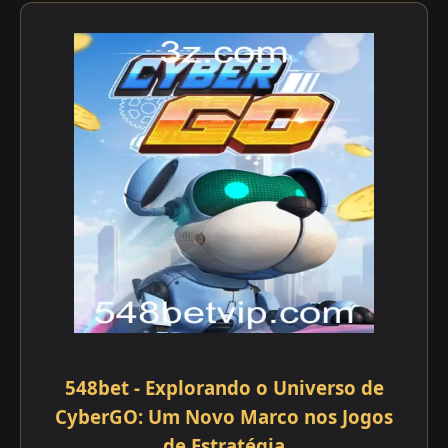
548bet - Explorando o Universo de
CyberGO: Um Novo Marco nos Jogos
de Estratégia