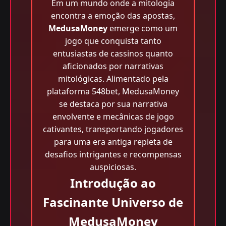
Em um mundo onde a mitologia
encontra a emoção das apostas,
MedusaMoney
emerge como um
jogo que conquista tanto
entusiastas de cassinos quanto
aficionados por narrativas
mitológicas. Alimentado pela
plataforma 548bet, MedusaMoney
se destaca por sua narrativa
envolvente e mecânicas de jogo
cativantes, transportando jogadores
para uma era antiga repleta de
desafios intrigantes e recompensas
auspiciosas.
Introdução ao
Fascinante Universo de
MedusaMoney