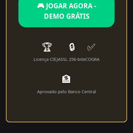
🎮 JOGAR AGORA -
DEMO GRÁTIS
🏆
🔒
✅
Licença CIEJA
SSL 256-bit
eCOGRA
🏦
Aprovado pelo Banco Central