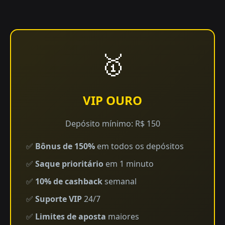
🥇
VIP OURO
Depósito mínimo: R$ 150
✅
Bônus de 150%
em todos os depósitos
✅
Saque prioritário
em 1 minuto
✅
10% de cashback
semanal
✅
Suporte VIP
24/7
✅
Limites de aposta
maiores