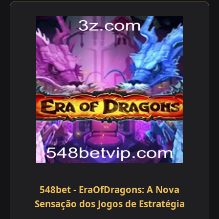
548bet - EraOfDragons: A Nova
Sensação dos Jogos de Estratégia